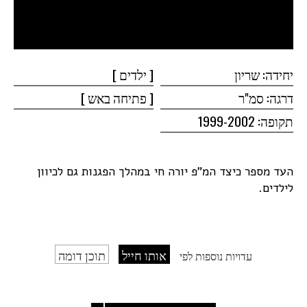
יחידה: שריון
[
ילדים ]
דרגה: סמ"ר
[ פתיחה
באש ]
תקופה: 1999-2002
העד מספר כיצד המ"פ יורה חי במהלך הפגנות גם לכיוון
לילדים.
אותו חייל
תוכן דומה
עדויות נוספות לפי