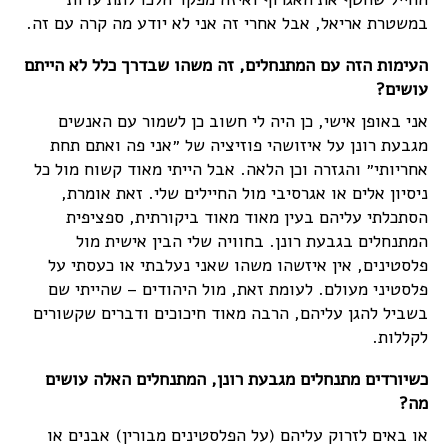
במשטרת אריאל, אבל אחרי זה אני לא יודע מה קרה עם זה.
העימות הזה עם המתנחלים, זה משהו שבדרך כלל לא הייתם
עושים?
אני באופן אישי, כן היה לי חשוב כן לשמור עם האנשים
מגבעת רונן על איזושהי פוזיציה של ״אני פה ואתם תחת
אחריותי״ והגזרה וכן הלאה. אבל הייתי מאוד קשוח מול כל
ניסיון אלים או אגרסיבי מול החיילים שלי. זאת אומרת,
הסתכלתי עליהם בעין מאוד מאוד ביקורתית, ספציפית
המתנחלים בגבעת רונן. בחוויה שלי הבין אישית מול
פלסטינים, אין איזשהו משהו שאני נעלבתי או כעסתי על
פלסטיני מעולם. לעומת זאת, מול היהודים – שהייתי שם
בשביל להגן עליהם, הרבה מאוד חיכוכים ודברים שקשורים
לקללות.
כשיורדים מתנחלים מגבעת רונן, המתנחלים האלה עושים
מה?
או באים לזרוק עליהם (על הפלסטינים מבורין) אבנים או