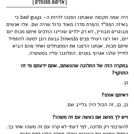
[ אלימות
מתנחלים ]
היה שמה תקופה שאנחנו הפכנו להיות ה- bad guys כי
באיזה הפס"ד (הפרת סדר) מאוד גדול שהיה שם. עלו אנשים
מבוגרים מבורין, לא רק ילדים שהיינו הולכים איתם מכות יום
יום, ואז רצו רעולי פנים מ[מאחז] גבעת רונן למטה להתחיל
איתם מכות. אנחנו הדפנו את המתנחלים ואחד מהם הביא
לחייל שלנו אגרוף בפנים. התלוננו עליו במשטרה.
במקרה הזה של התלונה שהגשתם, אתם ידעתם מי זה
התוקף?
כן.
ראיתם אותו?
כן, כן, זה הכול היה בלייב שם.
ויש לך מושג אם נעשה עם זה משהו?
להערכתי רק תלונה, לפי דעתי לא קרה עם זה משהו אחר כך.
החייל שחטף את האגרוף ואיזה מפקד הלכו לתת עדות