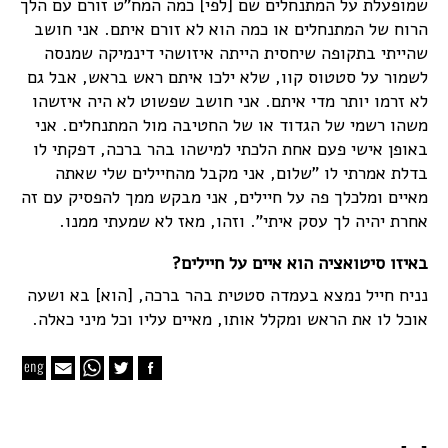
שמופעלת על המתנחלים שם [לפי] כמה המח"ט זורם עם הלך
הרוח של המתנחלים או כמה הוא לא זורם איתם. אני חושב
שהייתי בתקופה שיחסית הייתה איזושהי דינמיקה שמנסה
לשמור על סטטוס קוו, שלא ילכו איתם ראש בראש, אבל גם
לא זרמו יותר מדי איתם. אני חושב שפשוט לא היה איזשהו
משהו רשמי של הגדוד או של החטיבה מול המתנחלים. אני
באופן אישי פעם אחת הלכתי למישהו בהר ברכה, דפקתי לו
בדלת אמרתי לו "שלום, אני מקבל מהחיילים שלי שאתה
מאיים ומלכלך פה על חיילים, אני מבקש ממך להפסיק עם זה
אחרת יהיה לך עסק איתי". וזהו, מאז לא שמעתי ממנו.
באיזו סיטואציה הוא איים על חיילים?
נניח חייל נמצא בעמדה סטטית בהר ברכה, [הוא] בא ושעה
אוכל לו את הראש ומקלל אותו, מאיים עליו וכל מיני כאלה.